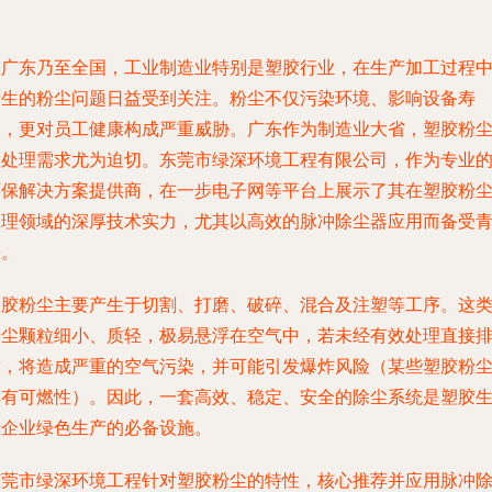
在广东乃至全国，工业制造业特别是塑胶行业，在生产加工过程
产生的粉尘问题日益受到关注。粉尘不仅污染环境、影响设备寿
命，更对员工健康构成严重威胁。广东作为制造业大省，塑胶粉
的处理需求尤为迫切。东莞市绿深环境工程有限公司，作为专业
环保解决方案提供商，在一步电子网等平台上展示了其在塑胶粉
处理领域的深厚技术实力，尤其以高效的脉冲除尘器应用而备受
睐。
塑胶粉尘主要产生于切割、打磨、破碎、混合及注塑等工序。这
粉尘颗粒细小、质轻，极易悬浮在空气中，若未经有效处理直接
放，将造成严重的空气污染，并可能引发爆炸风险（某些塑胶粉
具有可燃性）。因此，一套高效、稳定、安全的除尘系统是塑胶
产企业绿色生产的必备设施。
东莞市绿深环境工程针对塑胶粉尘的特性，核心推荐并应用脉冲