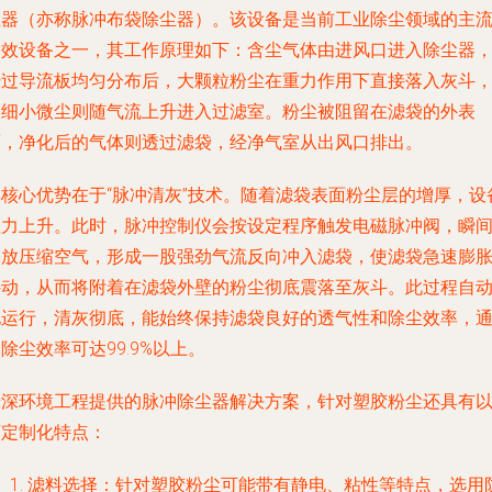
尘器（亦称脉冲布袋除尘器）。该设备是当前工业除尘领域的主
高效设备之一，其工作原理如下：含尘气体由进风口进入除尘器
经过导流板均匀分布后，大颗粒粉尘在重力作用下直接落入灰斗
而细小微尘则随气流上升进入过滤室。粉尘被阻留在滤袋的外表
面，净化后的气体则透过滤袋，经净气室从出风口排出。
其核心优势在于“脉冲清灰”技术。随着滤袋表面粉尘层的增厚，设
阻力上升。此时，脉冲控制仪会按设定程序触发电磁脉冲阀，瞬
释放压缩空气，形成一股强劲气流反向冲入滤袋，使滤袋急速膨
抖动，从而将附着在滤袋外壁的粉尘彻底震落至灰斗。此过程自
化运行，清灰彻底，能始终保持滤袋良好的透气性和除尘效率，
除尘效率可达99.9%以上。
绿深环境工程提供的脉冲除尘器解决方案，针对塑胶粉尘还具有
下定制化特点：
滤料选择：针对塑胶粉尘可能带有静电、粘性等特点，选用