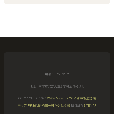
电话：1366738**
地址：南宁市安吉大道永宁村金猫岭场地
COPYRIGHT © 2026
WWW.NNWTJX.COM
脉冲除尘器
南
宁市万博机械制造有限公司
脉冲除尘器
版权所有
SITEMAP