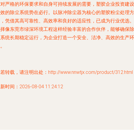
面对严格的环保要求和自身可持续发展的需要，塑胶企业投资建
高效的除尘系统势在必行。以脉冲除尘器为核心的塑胶粉尘处理
案，凭借其高可靠性、高效率和良好的适应性，已成为行业优选
选择像东莞市绿深环境工程这样经验丰富的合作伙伴，能够确保
尘系统长期稳定运行，为企业打造一个安全、洁净、高效的生产
境。
若转载，请注明出处：http://www.nnwtjx.com/product/312.html
新时间：2026-08-04 11:24:12