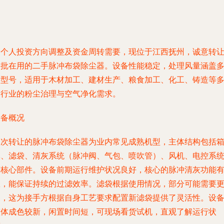
因个人投资方向调整及资金周转需要，现位于江西抚州，诚意转
一批在用的二手脉冲布袋除尘器。设备性能稳定，处理风量涵盖
个型号，适用于木材加工、建材生产、粮食加工、化工、铸造等
种行业的粉尘治理与空气净化需求。
设备概况
本次转让的脉冲布袋除尘器为业内常见成熟机型，主体结构包括
体、滤袋、清灰系统（脉冲阀、气包、喷吹管）、风机、电控系
等核心部件。设备前期运行维护状况良好，核心的脉冲清灰功能
效，能保证持续的过滤效率。滤袋根据使用情况，部分可能需要
换，这为接手方根据自身工艺要求配置新滤袋提供了灵活性。设
整体成色较新，闲置时间短，可现场看货试机，直观了解运行状