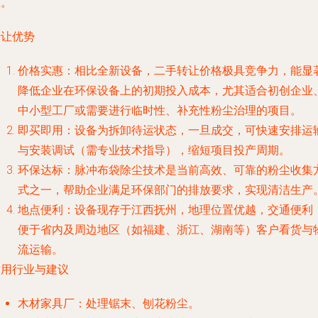
态。
转让优势
价格实惠
：相比全新设备，二手转让价格极具竞争力，能显
降低企业在环保设备上的初期投入成本，尤其适合初创企业
中小型工厂或需要进行临时性、补充性粉尘治理的项目。
即买即用
：设备为拆卸待运状态，一旦成交，可快速安排运
与安装调试（需专业技术指导），缩短项目投产周期。
环保达标
：脉冲布袋除尘技术是当前高效、可靠的粉尘收集
式之一，帮助企业满足环保部门的排放要求，实现清洁生产
地点便利
：设备现存于江西抚州，地理位置优越，交通便利
便于省内及周边地区（如福建、浙江、湖南等）客户看货与
流运输。
适用行业与建议
木材家具厂
：处理锯末、刨花粉尘。