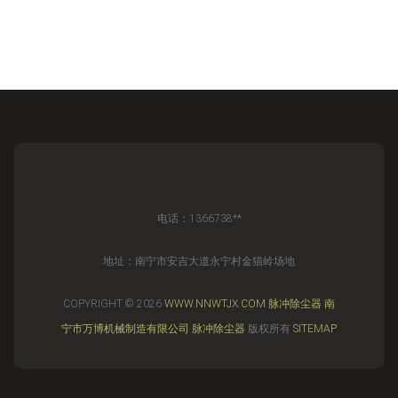
电话：1366738**
地址：南宁市安吉大道永宁村金猫岭场地
COPYRIGHT © 2026
WWW.NNWTJX.COM
脉冲除尘器
南
宁市万博机械制造有限公司
脉冲除尘器
版权所有
SITEMAP