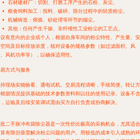
石材建材厂
：切割、打磨工序产生的石粉、灰尘。
粮食饲料加工
：投料、破碎、筛分过程中的轻质粉尘。
机械铸造
：熔炼、砂处理等环节的烟尘。
其他
：任何产生干燥、非纤维性工业粉尘的工艺点。
建议有意向的企业或个人，根据自身车间的粉尘特性、产生量、
装空间及目标排放浓度，核对设备的规格参数（如过滤面积、风
量、风机功率等），以确保适用性。
交易方式与服务
支持现场实物验看、通电试机。交易流程清晰，手续简便。转让
可根据情况提供基础的技术参数资料和以往的使用记录。设备不
税，运输及后续安装调试需由买方自行负责或协商解决。
此批二手脉冲布袋除尘器是一次性价比极高的采购机会，尤其适
预算有限但亟需解决粉尘问题的用户。用较低的成本引入成熟的